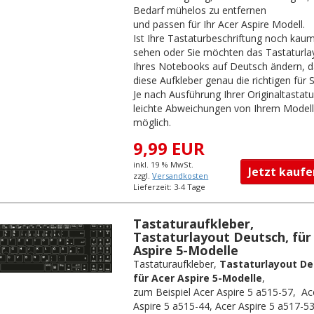
Bedarf mühelos zu entfernen
und passen für Ihr Acer Aspire Modell.
Ist Ihre Tastaturbeschriftung noch kau
sehen oder Sie möchten das Tastaturl
Ihres Notebooks auf Deutsch ändern, d
diese Aufkleber genau die richtigen für S
Je nach Ausführung Ihrer Originaltastatu
leichte Abweichungen von Ihrem Model
möglich.
9,99 EUR
inkl. 19 % MwSt.
Jetzt kau
zzgl.
Versandkosten
Lieferzeit: 3-4 Tage
Tastaturaufkleber,
Tastaturlayout Deutsch, für
Aspire 5-Modelle
Tastaturaufkleber,
Tastaturlayout De
für Acer Aspire 5-Modelle
,
zum Beispiel Acer Aspire 5 a515-57, Ac
Aspire 5 a515-44, Acer Aspire 5 a517-5