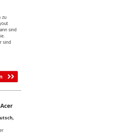
m zu
ayout
ann sind
ie.
r sind
l
fen
 Acer
utsch,
er
3