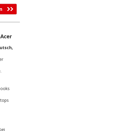
fen
 Acer
utsch,
er
3
.
books
ptops
bei