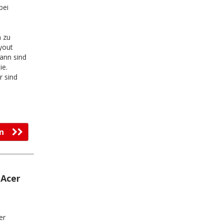
bei
m zu
ayout
ann sind
ie.
r sind
l
fen
 Acer
er