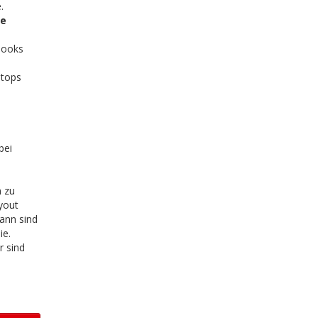
.
be
books
ptops
bei
m zu
ayout
ann sind
ie.
r sind
l