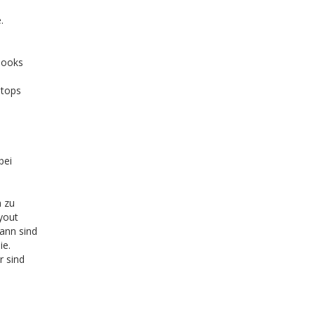
3
.
books
ptops
bei
m zu
ayout
ann sind
ie.
r sind
l