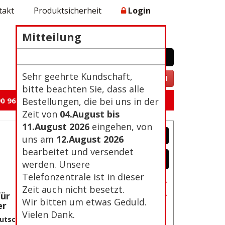
takt
Produktsicherheit
Login
Mitteilung
WARENKORB
0 Artikel 0,00€
Zur Kasse
Sehr geehrte Kundschaft,
VERTRAG WIDERRUFEN
bitte beachten Sie, dass alle
0 96 105
Bestellungen, die bei uns in der
Zeit von
04.August bis
11.August 2026
eingehen, von
uns am
12.August 2026
bearbeitet und versendet
werden. Unsere
Telefonzentrale ist in dieser
Passwort vergessen?
Zeit auch nicht besetzt.
Neu Registrierung
für
Wir bitten um etwas Geduld.
er
Vielen Dank.
utsch,