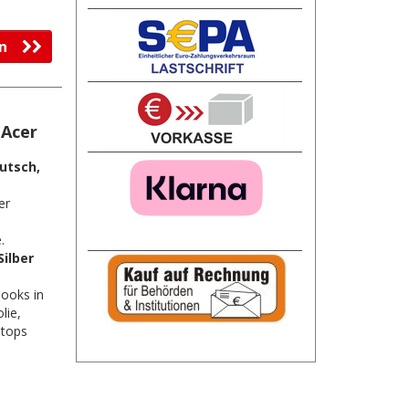
fen
 Acer
utsch,
er
3
.
Silber
books in
olie,
ptops