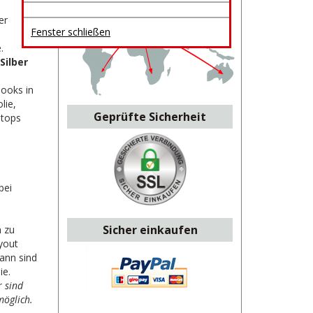
er
Fenster schließen
3
.
Silber
books in
olie,
Geprüfte Sicherheit
ptops
bei
Sicher einkaufen
m zu
ayout
ann sind
ie.
r sind
möglich.