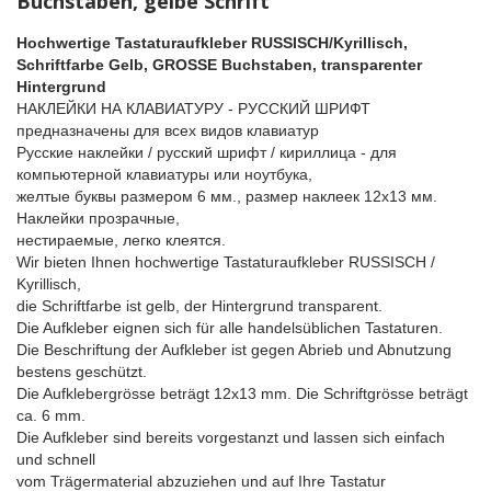
Buchstaben, gelbe Schrift
Hochwertige Tastaturaufkleber RUSSISCH/Kyrillisch,
Schriftfarbe Gelb, GROSSE Buchstaben, transparenter
Hintergrund
НАКЛЕЙКИ НА КЛАВИАТУРУ - РУССКИЙ ШРИФТ
предназначены для всех видов клавиатур
Русские наклейки / русский шрифт / кириллица - для
компьютерной клавиатуры или ноутбука,
желтые буквы размером 6 мм., размер наклеек 12х13 мм.
Наклейки прозрачные,
нестираемые, легко клеятся.
Wir bieten Ihnen hochwertige Tastaturaufkleber RUSSISCH /
Kyrillisch,
die Schriftfarbe ist gelb, der Hintergrund transparent.
Die Aufkleber eignen sich für alle handelsüblichen Tastaturen.
Die Beschriftung der Aufkleber ist gegen Abrieb und Abnutzung
bestens geschützt.
Die Aufklebergrösse beträgt 12x13 mm. Die Schriftgrösse beträgt
ca. 6 mm.
Die Aufkleber sind bereits vorgestanzt und lassen sich einfach
und schnell
vom Trägermaterial abzuziehen und auf Ihre Tastatur