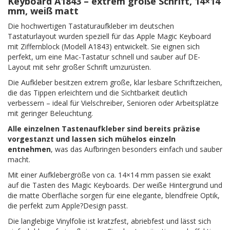
Keyboard A1843 – extrem große Schrift, 14×14
mm, weiß matt
Die hochwertigen Tastaturaufkleber im deutschen
Tastaturlayout wurden speziell für das Apple Magic Keyboard
mit Ziffernblock (Modell A1843) entwickelt. Sie eignen sich
perfekt, um eine Mac-Tastatur schnell und sauber auf DE-
Layout mit sehr großer Schrift umzurüsten.
Die Aufkleber besitzen extrem große, klar lesbare Schriftzeichen,
die das Tippen erleichtern und die Sichtbarkeit deutlich
verbessern – ideal für Vielschreiber, Senioren oder Arbeitsplätze
mit geringer Beleuchtung.
Alle einzelnen Tastenaufkleber sind bereits präzise
vorgestanzt und lassen sich mühelos einzeln
entnehmen
, was das Aufbringen besonders einfach und sauber
macht.
Mit einer Aufklebergröße von ca. 14×14 mm passen sie exakt
auf die Tasten des Magic Keyboards. Der weiße Hintergrund und
die matte Oberfläche sorgen für eine elegante, blendfreie Optik,
die perfekt zum Apple?Design passt.
Die langlebige Vinylfolie ist kratzfest, abriebfest und lässt sich