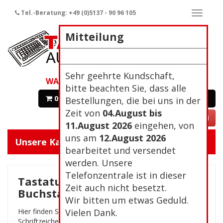
Tel.-Beratung: +49 (0)5137 - 90 96 105
Naviga
ein-/a
Mitteilung
Sehr geehrte Kundschaft,
WARENKORB
bitte beachten Sie, dass alle
0 Artikel 0,00€
Zur Kasse
Bestellungen, die bei uns in der
Zeit von
04.August bis
VERTRAG WIDERRUFEN
11.August 2026
eingehen, von
uns am
12.August 2026
Unsere Kategorien:
Navigat
bearbeitet und versendet
ein/aus
werden. Unsere
Telefonzentrale ist in dieser
Tastaturaufkleber Grosse
Zeit auch nicht besetzt.
Buchstaben
Wir bitten um etwas Geduld.
Hier finden Sie die Tastaturaufkleber mit den grossen
Vielen Dank.
Schriftzeichen und Buchstaben. Die Aufkleber eignen sich