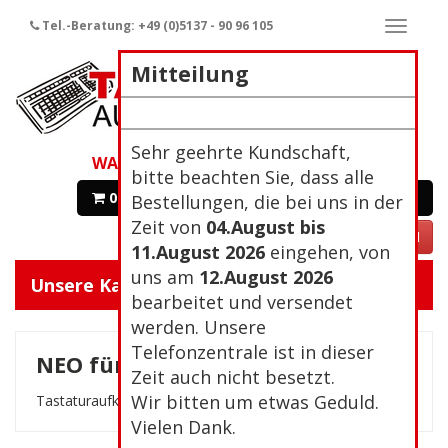
Tel.-Beratung: +49 (0)5137 - 90 96 105
Naviga
ein-/a
Mitteilung
Sehr geehrte Kundschaft,
WARENKORB
bitte beachten Sie, dass alle
0 Artikel 0,00€
Zur Kasse
Bestellungen, die bei uns in der
Zeit von
04.August bis
VERTRAG WIDERRUFEN
11.August 2026
eingehen, von
uns am
12.August 2026
Unsere Kategorien:
Navigat
bearbeitet und versendet
ein/aus
werden. Unsere
Telefonzentrale ist in dieser
NEO für Mac
Zeit auch nicht besetzt.
Wir bitten um etwas Geduld.
Tastaturaufkleber für Mac-Tastatur, Tastaturlayout NEO
Vielen Dank.