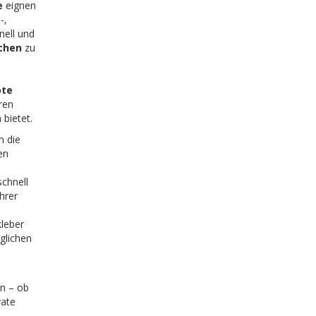
e
eignen
-,
nell und
ichen
zu
ote
ren
 bietet.
n die
en
schnell
hrer
kleber
äglichen
en – ob
vate