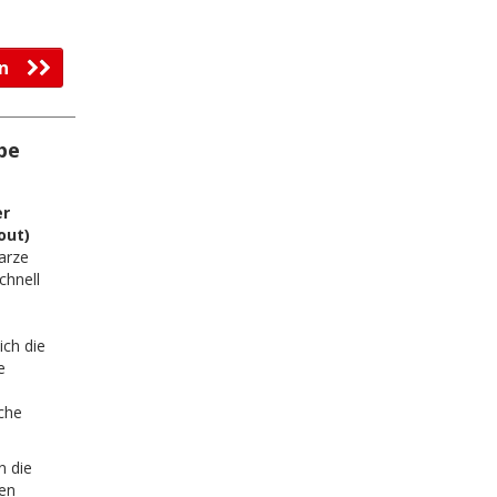
fen
be
er
out)
arze
chnell
ich die
e
iche
n die
hen