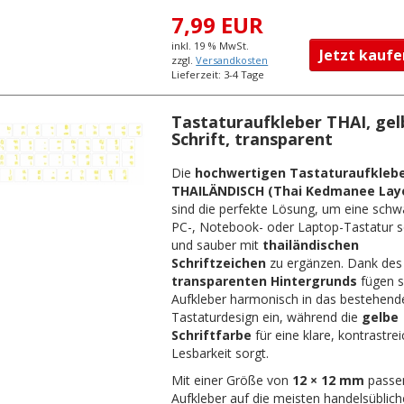
7,99 EUR
inkl. 19 % MwSt.
Jetzt kau
zzgl.
Versandkosten
Lieferzeit: 3-4 Tage
Tastaturaufkleber THAI, gel
Schrift, transparent
Die
hochwertigen Tastaturaufkleb
THAILÄNDISCH (Thai Kedmanee Lay
sind die perfekte Lösung, um eine schw
PC-, Notebook- oder Laptop-Tastatur s
und sauber mit
thailändischen
Schriftzeichen
zu ergänzen. Dank des
transparenten Hintergrunds
fügen s
Aufkleber harmonisch in das bestehend
Tastaturdesign ein, während die
gelbe
Schriftfarbe
für eine klare, kontrastre
Lesbarkeit sorgt.
Mit einer Größe von
12 × 12 mm
passe
Aufkleber auf die meisten handelsüblic