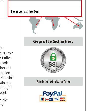
Fenster schließen
Geprüfte Sicherheit
er
out)
mit
 Folie
ebook-
ber mit
gänzen.
nd
bleibt
Sicher einkaufen
während
en, gut
etet.
n die
en