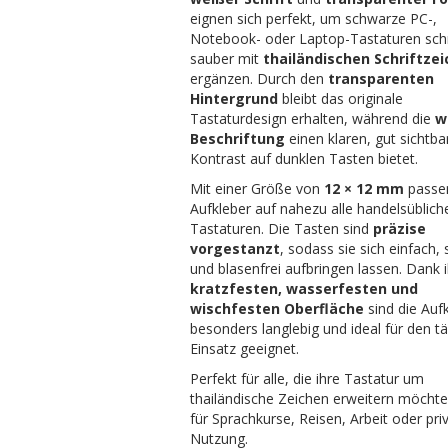
eignen sich perfekt, um schwarze PC-,
Notebook- oder Laptop-Tastaturen sch
sauber mit
thailändischen Schriftze
ergänzen. Durch den
transparenten
Hintergrund
bleibt das originale
Tastaturdesign erhalten, während die
w
Beschriftung
einen klaren, gut sichtba
Kontrast auf dunklen Tasten bietet.
Mit einer Größe von
12 × 12 mm
passe
Aufkleber auf nahezu alle handelsüblich
Tastaturen. Die Tasten sind
präzise
vorgestanzt
, sodass sie sich einfach, 
und blasenfrei aufbringen lassen. Dank i
kratzfesten, wasserfesten und
wischfesten Oberfläche
sind die Auf
besonders langlebig und ideal für den t
Einsatz geeignet.
Perfekt für alle, die ihre Tastatur um
thailändische Zeichen erweitern möcht
für Sprachkurse, Reisen, Arbeit oder pri
Nutzung.