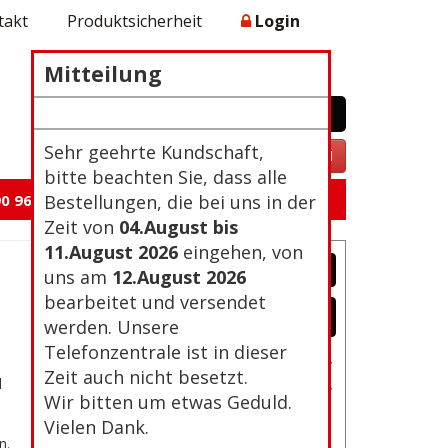
takt
Produktsicherheit
Login
Mitteilung
WARENKORB
0 Artikel 0,00€
Zur Kasse
Sehr geehrte Kundschaft,
VERTRAG WIDERRUFEN
bitte beachten Sie, dass alle
0 96 105
Bestellungen, die bei uns in der
Zeit von
04.August bis
11.August 2026
eingehen, von
uns am
12.August 2026
bearbeitet und versendet
werden. Unsere
Telefonzentrale ist in dieser
Passwort vergessen?
Zeit auch nicht besetzt.
d
Neu Registrierung
Wir bitten um etwas Geduld.
Vielen Dank.
n.