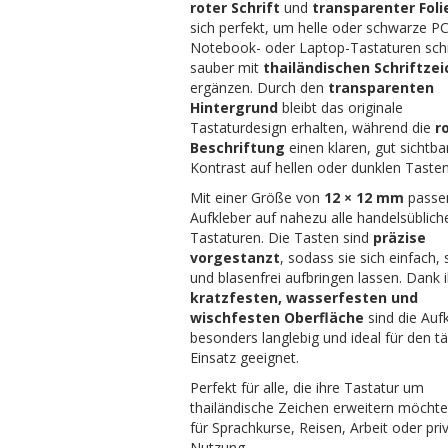
roter Schrift
und
transparenter Foli
sich perfekt, um helle oder schwarze PC
Notebook- oder Laptop-Tastaturen sch
sauber mit
thailändischen Schriftze
ergänzen. Durch den
transparenten
Hintergrund
bleibt das originale
Tastaturdesign erhalten, während die
r
Beschriftung
einen klaren, gut sichtba
Kontrast auf hellen oder dunklen Tasten
Mit einer Größe von
12 × 12 mm
passe
Aufkleber auf nahezu alle handelsüblich
Tastaturen. Die Tasten sind
präzise
vorgestanzt
, sodass sie sich einfach, 
und blasenfrei aufbringen lassen. Dank i
kratzfesten, wasserfesten und
wischfesten Oberfläche
sind die Auf
besonders langlebig und ideal für den t
Einsatz geeignet.
Perfekt für alle, die ihre Tastatur um
thailändische Zeichen erweitern möcht
für Sprachkurse, Reisen, Arbeit oder pri
Nutzung.