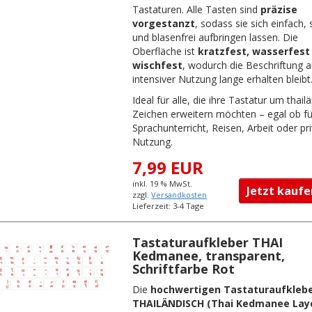
Tastaturen. Alle Tasten sind
präzise
vorgestanzt
, sodass sie sich einfach, 
und blasenfrei aufbringen lassen. Die
Oberfläche ist
kratzfest, wasserfest
wischfest
, wodurch die Beschriftung a
intensiver Nutzung lange erhalten bleibt
Ideal für alle, die ihre Tastatur um thail
Zeichen erweitern möchten – egal ob fü
Sprachunterricht, Reisen, Arbeit oder pr
Nutzung.
7,99 EUR
inkl. 19 % MwSt.
Jetzt kau
zzgl.
Versandkosten
Lieferzeit: 3-4 Tage
Tastaturaufkleber THAI
Kedmanee, transparent,
Schriftfarbe Rot
Die
hochwertigen Tastaturaufkleb
THAILÄNDISCH (Thai Kedmanee Lay