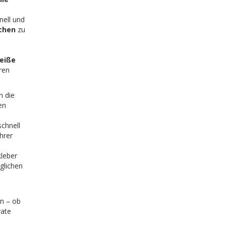
nell und
ichen
zu
eiße
ren
n die
en
schnell
hrer
kleber
äglichen
en – ob
vate