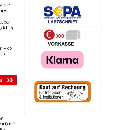
schnell
hrer
kleber
äglichen
en – ob
vate
fen
er
out)
mit
lie