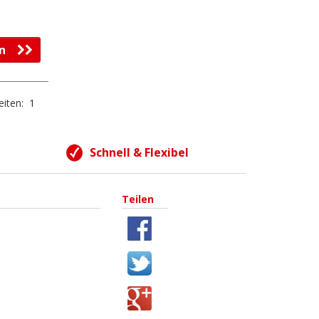
fen
eiten:
1
Schnell & Flexibel
Teilen