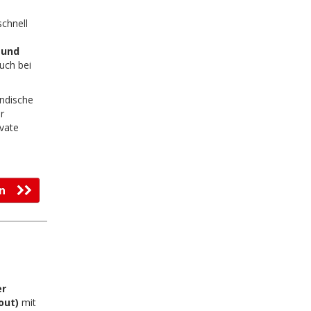
schnell
 und
uch bei
.
ändische
r
ivate
fen
er
out)
mit