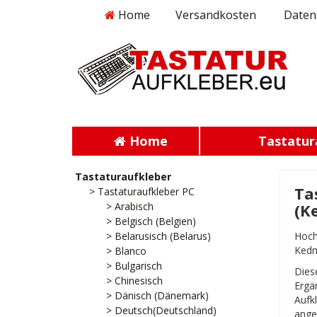
Home
Versandkosten
Daten
Home
Tastatur
Tastaturaufkleber
Ta
> Tastaturaufkleber PC
> Arabisch
(K
> Belgisch (Belgien)
> Belarusisch (Belarus)
Hoch
Kedm
> Blanco
> Bulgarisch
Dies
> Chinesisch
Ergä
> Dänisch (Dänemark)
Aufk
> Deutsch(Deutschland)
anges