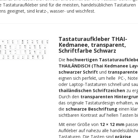
e Tastaturaufkleber sind für die meisten, handelsüblichen Tastaturen
ns geeignet, sind kratz-, wasser- und wischfest.
Tastaturaufkleber THAI-
Kedmanee, transparent,
Schriftfarbe Schwarz
Die
hochwertigen Tastaturaufkleb
THAILÄNDISCH (Thai Kedmanee Lay
schwarzer Schrift
und
transparenter
eignen sich perfekt, um helle PC-, Not
oder Laptop-Tastaturen schnell und sau
thailändischen Schriftzeichen
zu er
Durch den
transparenten Hintergru
das originale Tastaturdesign erhalten, 
die
schwarze Beschriftung
einen klar
sichtbaren Kontrast auf hellen Tasten bi
Mit einer Größe von
12 × 12 mm
passe
Aufkleber auf nahezu alle handelsüblich
Tastaturen. Die Tasten sind
präzise