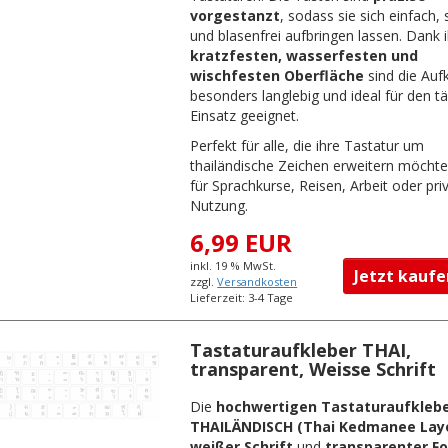
vorgestanzt
, sodass sie sich einfach, 
und blasenfrei aufbringen lassen. Dank i
kratzfesten, wasserfesten und
wischfesten Oberfläche
sind die Auf
besonders langlebig und ideal für den t
Einsatz geeignet.
Perfekt für alle, die ihre Tastatur um
thailändische Zeichen erweitern möcht
für Sprachkurse, Reisen, Arbeit oder pri
Nutzung.
6,99 EUR
inkl. 19 % MwSt.
Jetzt kau
zzgl.
Versandkosten
Lieferzeit: 3-4 Tage
Tastaturaufkleber THAI,
transparent, Weisse Schrift
Die
hochwertigen Tastaturaufkleb
THAILÄNDISCH (Thai Kedmanee Lay
weißer Schrift
und
transparenter Fo