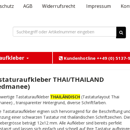
schutz
AGB
Widerrufsrecht
Impressum
Kon
aufkleber
Kundenhotline ++49 (0) 5137-9
staturaufkleber THAI/THAILAND
edmanee)
wertige Tastaturaufkleber
THAILÄNDISCH
(Tastaturlayout Thai
anee) , transparenter Hintergrund, diverse Schriftfarben.
e Tastaturaufkleber eignen sich hervorragend für die Beschriftung un
nzung einer schwarzen Tastatur mit thailändischen Schriftzeichen. Die
lebergrösse beträgt 12x12 mm. Alle Aufkleber sind bereits perfekt
tanzt und lassen sich einfach und schnell auf Ihre Tastatur aufbringe