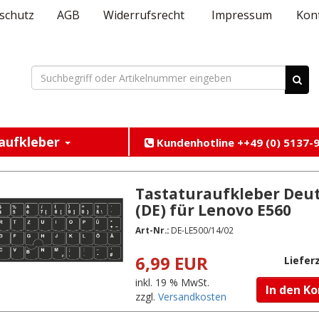
schutz
AGB
Widerrufsrecht
Impressum
Kon
aufkleber
Kundenhotline ++49 (0) 5137-9
Tastaturaufkleber Deu
(DE) für Lenovo E560
Art-Nr.:
DE-LE500/14/02
6,99 EUR
Lieferz
inkl. 19 % MwSt.
In den K
zzgl.
Versandkosten