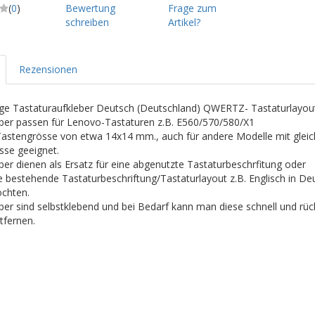
(
0
)
Bewertung
Frage zum
schreiben
Artikel?
Rezensionen
ge Tastaturaufkleber Deutsch (Deutschland) QWERTZ- Tastaturlayout
ber passen für Lenovo-Tastaturen z.B. E560/570/580/X1
Tastengrösse von etwa 14x14 mm., auch für andere Modelle mit gleic
sse geeignet.
ber dienen als Ersatz für eine abgenutzte Tastaturbeschrfitung oder
die bestehende Tastaturbeschriftung/Tastaturlayout z.B. Englisch in De
chten.
ber sind selbstklebend und bei Bedarf kann man diese schnell und rü
tfernen.