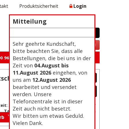
takt
Produktsicherheit
Login
Mitteilung
WARENKORB
0 Artikel 0,00€
Zur Kasse
Sehr geehrte Kundschaft,
VERTRAG WIDERRUFEN
bitte beachten Sie, dass alle
0 96 105
Bestellungen, die bei uns in der
Zeit von
04.August bis
11.August 2026
eingehen, von
tsch
uns am
12.August 2026
bearbeitet und versendet
werden. Unsere
Telefonzentrale ist in dieser
Passwort vergessen?
eit: 3-4
Zeit auch nicht besetzt.
Neu Registrierung
Tage
Wir bitten um etwas Geduld.
orb
Vielen Dank.