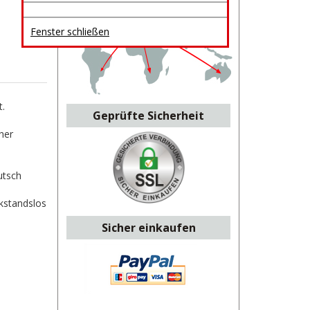
Fenster schließen
.
Geprüfte Sicherheit
her
utsch
ckstandslos
Sicher einkaufen