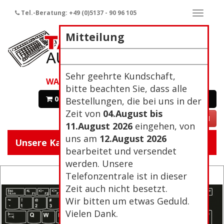
Tel.-Beratung: +49 (0)5137 - 90 96 105
Naviga
ein-/a
Mitteilung
Sehr geehrte Kundschaft,
WARENKORB
bitte beachten Sie, dass alle
0 Artikel 0,00€
Zur Kasse
Bestellungen, die bei uns in der
Zeit von
04.August bis
VERTRAG WIDERRUFEN
11.August 2026
eingehen, von
uns am
12.August 2026
Unsere Kategorien:
Navigat
bearbeitet und versendet
ein/aus
werden. Unsere
Telefonzentrale ist in dieser
Zeit auch nicht besetzt.
Wir bitten um etwas Geduld.
Vielen Dank.