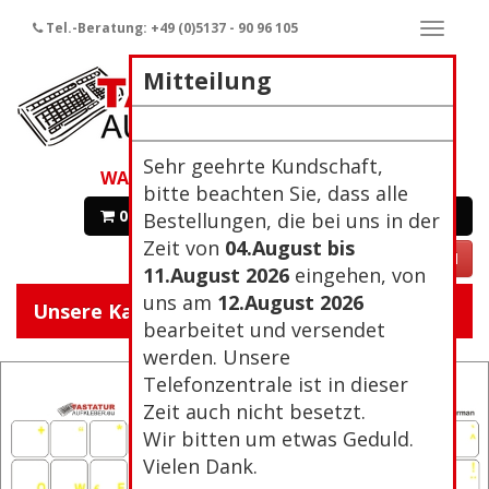
Tel.-Beratung: +49 (0)5137 - 90 96 105
Naviga
ein-/a
Mitteilung
Sehr geehrte Kundschaft,
WARENKORB
bitte beachten Sie, dass alle
0 Artikel 0,00€
Zur Kasse
Bestellungen, die bei uns in der
Zeit von
04.August bis
VERTRAG WIDERRUFEN
11.August 2026
eingehen, von
uns am
12.August 2026
Unsere Kategorien:
Navigat
bearbeitet und versendet
ein/aus
werden. Unsere
Telefonzentrale ist in dieser
Zeit auch nicht besetzt.
Wir bitten um etwas Geduld.
Vielen Dank.