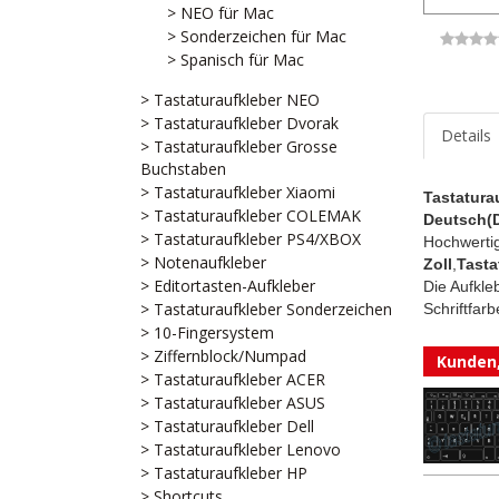
> NEO für Mac
> Sonderzeichen für Mac
> Spanisch für Mac
> Tastaturaufkleber NEO
> Tastaturaufkleber Dvorak
Details
> Tastaturaufkleber Grosse
Buchstaben
> Tastaturaufkleber Xiaomi
Tastatura
> Tastaturaufkleber COLEMAK
Deutsch(
> Tastaturaufkleber PS4/XBOX
Hochwertig
> Notenaufkleber
Zoll
,
Tasta
> Editortasten-Aufkleber
Die Aufkle
> Tastaturaufkleber Sonderzeichen
Schriftfarb
> 10-Fingersystem
> Ziffernblock/Numpad
Kunden,
> Tastaturaufkleber ACER
> Tastaturaufkleber ASUS
> Tastaturaufkleber Dell
> Tastaturaufkleber Lenovo
> Tastaturaufkleber HP
> Shortcuts