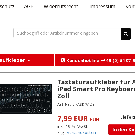
schutz
AGB
Widerrufsrecht
Impressum
Kon
aufkleber
Kundenhotline ++49 (0) 5137-9
Tastaturaufkleber für 
iPad Smart Pro Keyboard
Zoll
Art-Nr.:
9.7ASK-W-DE
7,99 EUR
Lieferz
EUR
inkl. 19 % MwSt.
In den K
zzgl.
Versandkosten