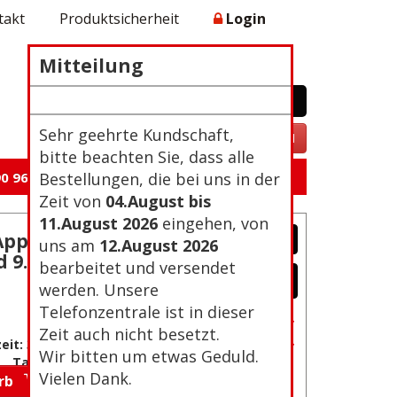
takt
Produktsicherheit
Login
Mitteilung
WARENKORB
0 Artikel 0,00€
Zur Kasse
Sehr geehrte Kundschaft,
VERTRAG WIDERRUFEN
bitte beachten Sie, dass alle
0 96 105
Bestellungen, die bei uns in der
Zeit von
04.August bis
11.August 2026
eingehen, von
Apple
uns am
12.August 2026
 9.7
bearbeitet und versendet
werden. Unsere
Telefonzentrale ist in dieser
Passwort vergessen?
Zeit auch nicht besetzt.
Neu Registrierung
eit: 3-4
Wir bitten um etwas Geduld.
Tage
Vielen Dank.
orb