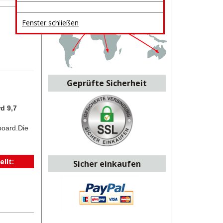
Fenster schließen
Geprüfte Sicherheit
d 9,7
board.Die
llt:
Sicher einkaufen