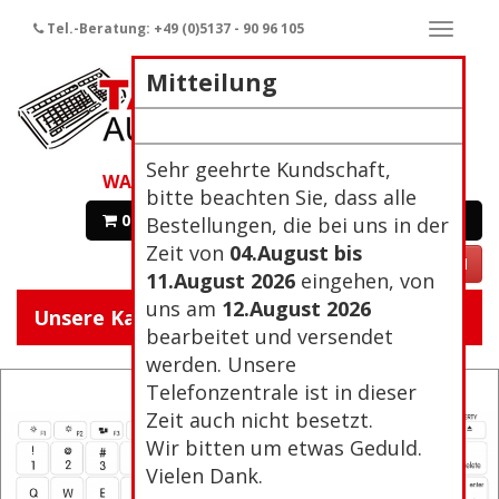
Tel.-Beratung: +49 (0)5137 - 90 96 105
Naviga
ein-/a
Mitteilung
Sehr geehrte Kundschaft,
WARENKORB
bitte beachten Sie, dass alle
0 Artikel 0,00€
Zur Kasse
Bestellungen, die bei uns in der
Zeit von
04.August bis
VERTRAG WIDERRUFEN
11.August 2026
eingehen, von
uns am
12.August 2026
Unsere Kategorien:
Navigat
bearbeitet und versendet
ein/aus
werden. Unsere
Telefonzentrale ist in dieser
Zeit auch nicht besetzt.
Wir bitten um etwas Geduld.
Vielen Dank.