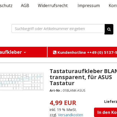
schutz
AGB
Widerrufsrecht
Impressum
Kon
aufkleber
Kundenhotline ++49 (0) 5137-9
Tastaturaufkleber BLA
transparent, für ASUS
Tastatur
Art-Nr.:
01BLANK-ASUS
4,99 EUR
Lieferz
inkl. 19 % MwSt.
In den K
zzgl.
Versandkosten