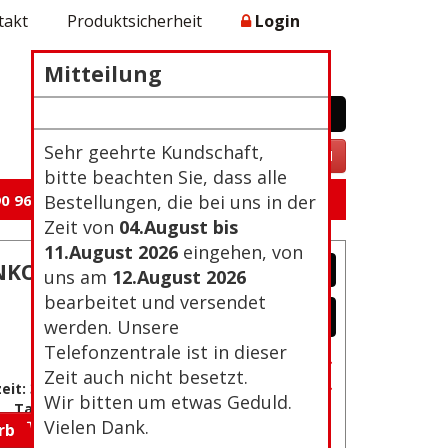
takt
Produktsicherheit
Login
Mitteilung
WARENKORB
0 Artikel 0,00€
Zur Kasse
Sehr geehrte Kundschaft,
VERTRAG WIDERRUFEN
bitte beachten Sie, dass alle
0 96 105
Bestellungen, die bei uns in der
Zeit von
04.August bis
11.August 2026
eingehen, von
NKO,
uns am
12.August 2026
bearbeitet und versendet
werden. Unsere
Telefonzentrale ist in dieser
Passwort vergessen?
Zeit auch nicht besetzt.
Neu Registrierung
eit: 3-4
Wir bitten um etwas Geduld.
Tage
Vielen Dank.
orb