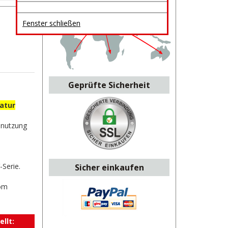
Fenster schließen
Geprüfte Sicherheit
atur
bnutzung
Serie.
Sicher einkaufen
vom
llt: