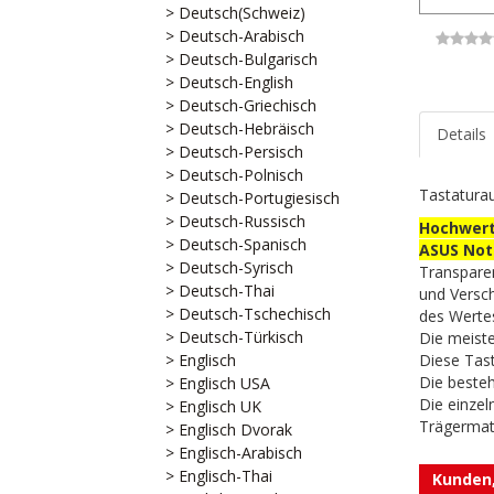
> Deutsch(Schweiz)
> Deutsch-Arabisch
> Deutsch-Bulgarisch
> Deutsch-English
> Deutsch-Griechisch
> Deutsch-Hebräisch
Details
> Deutsch-Persisch
> Deutsch-Polnisch
Tastaturau
> Deutsch-Portugiesisch
> Deutsch-Russisch
Hochwert
> Deutsch-Spanisch
ASUS Not
> Deutsch-Syrisch
Transpare
> Deutsch-Thai
und Versc
> Deutsch-Tschechisch
des Werte
> Deutsch-Türkisch
Die meiste
> Englisch
Diese Tast
Die besteh
> Englisch USA
Die einzel
> Englisch UK
Trägermat
> Englisch Dvorak
> Englisch-Arabisch
> Englisch-Thai
Kunden,