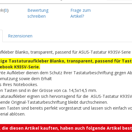
(
0
)
Bewertung
Frage zum
schreiben
Artikel?
Rezensionen
fkleber Blanko, transparent, passend für ASUS-Tastatur K93SV-Serie
ige Tastaturaufkleber Blanko, transparent, passend für Tast
ebook K93SV-Serie.
nte Aufkleber dienen dem Schutz Ihrer Tastaturbeschriftung gegen A
hmutzung sowie dem Erhalt
s Ihres Notebookes.
n Tasten sind in der Grösse von ca. 14,5x14,5 mm.
aturaufkleber eignen sich hervorragend für die ASUS-Tastatur K93SV-
ende Original-Tastaturbeschriftung bleibt durchscheinen.
nen Tasten sind bereits perfekt vorgestanzt und lassen sich einfach 
erial ablösen.
 die diesen Artikel kauften, haben auch folgende Artikel beste