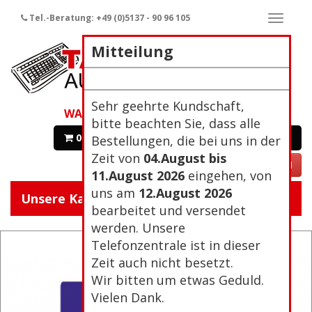
Tel.-Beratung: +49 (0)5137 - 90 96 105
Naviga
ein-/a
Mitteilung
Sehr geehrte Kundschaft,
WARENKORB
bitte beachten Sie, dass alle
0 Artikel 0,00€
Zur Kasse
Bestellungen, die bei uns in der
Zeit von
04.August bis
VERTRAG WIDERRUFEN
11.August 2026
eingehen, von
uns am
12.August 2026
Unsere Kategorien:
Navigat
bearbeitet und versendet
ein/aus
werden. Unsere
Telefonzentrale ist in dieser
Zeit auch nicht besetzt.
Wir bitten um etwas Geduld.
Vielen Dank.