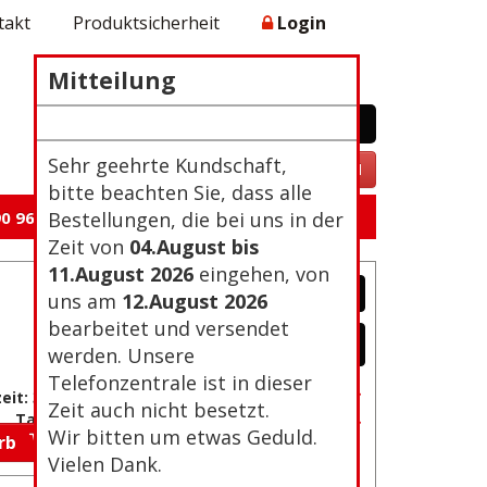
takt
Produktsicherheit
Login
Mitteilung
WARENKORB
0 Artikel 0,00€
Zur Kasse
Sehr geehrte Kundschaft,
VERTRAG WIDERRUFEN
bitte beachten Sie, dass alle
0 96 105
Bestellungen, die bei uns in der
Zeit von
04.August bis
11.August 2026
eingehen, von
uns am
12.August 2026
bearbeitet und versendet
werden. Unsere
Telefonzentrale ist in dieser
Passwort vergessen?
eit: 3-4
Zeit auch nicht besetzt.
Neu Registrierung
Tage
Wir bitten um etwas Geduld.
orb
Vielen Dank.