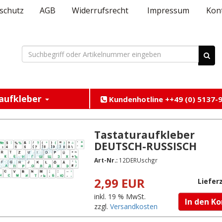
schutz
AGB
Widerrufsrecht
Impressum
Kon
aufkleber
Kundenhotline ++49 (0) 5137-9
Tastaturaufkleber
DEUTSCH-RUSSISCH
Art-Nr.:
12DERUschgr
2,99 EUR
Lieferz
inkl. 19 % MwSt.
In den K
zzgl.
Versandkosten