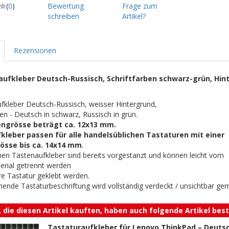
(
0
)
Bewertung
Frage zum
schreiben
Artikel?
Rezensionen
aufkleber Deutsch-Russisch, Schriftfarben schwarz-grün, Hin
fkleber Deutsch-Russisch, weisser Hintergrund,
ben - Deutsch in schwarz, Russisch in grün.
engrösse beträgt ca. 12x13 mm.
kleber passen für alle handelsüblichen Tastaturen mit einer
össe bis ca. 14x14 mm
.
nen Tastenaufkleber sind bereits vorgestanzt und können leicht vom
erial getrennt werden
re Tastatur geklebt werden.
hende Tastaturbeschriftung wird vollständig verdeckt / unsichtbar ge
 die diesen Artikel kauften, haben auch folgende Artikel beste
Tastaturaufkleber für Lenovo ThinkPad – Deuts