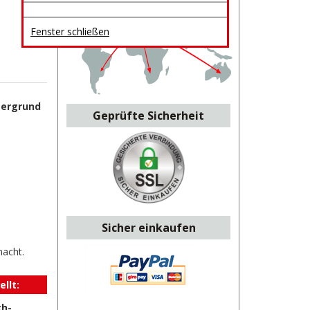
Fenster schließen
tergrund
Geprüfte Sicherheit
Sicher einkaufen
macht.
llt:
ch-