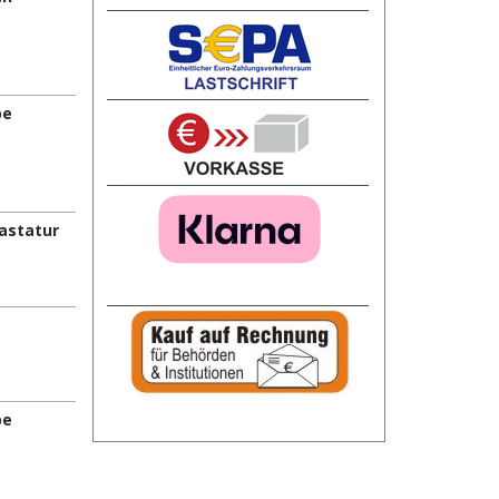
be
astatur
be