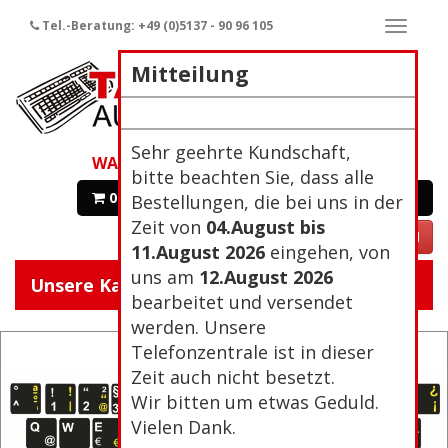
Tel.-Beratung: +49 (0)5137 - 90 96 105
Naviga
ein-/a
Mitteilung
Sehr geehrte Kundschaft,
WARENKORB
bitte beachten Sie, dass alle
0 Artikel 0,00€
Zur Kasse
Bestellungen, die bei uns in der
Zeit von
04.August bis
VERTRAG WIDERRUFEN
11.August 2026
eingehen, von
uns am
12.August 2026
Unsere Kategorien:
Navigat
bearbeitet und versendet
ein/aus
werden. Unsere
Telefonzentrale ist in dieser
Zeit auch nicht besetzt.
Wir bitten um etwas Geduld.
Vielen Dank.