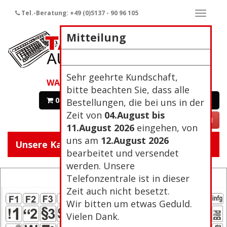
Tel.-Beratung: +49 (0)5137 - 90 96 105
Naviga
ein-/a
Mitteilung
Sehr geehrte Kundschaft,
WARENKORB
bitte beachten Sie, dass alle
0 Artikel 0,00€
Zur Kasse
Bestellungen, die bei uns in der
Zeit von
04.August bis
VERTRAG WIDERRUFEN
11.August 2026
eingehen, von
uns am
12.August 2026
Unsere Kategorien:
Navigat
bearbeitet und versendet
ein/aus
werden. Unsere
Telefonzentrale ist in dieser
Zeit auch nicht besetzt.
Wir bitten um etwas Geduld.
Vielen Dank.