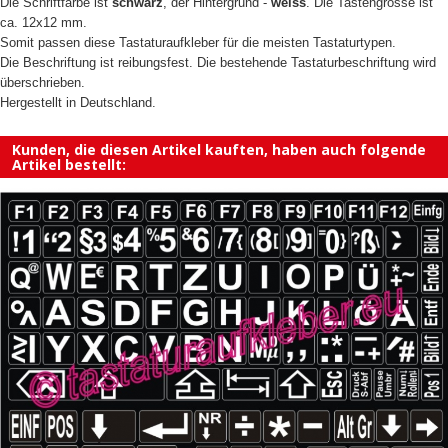
Die Schriftfarbe ist
schwarz
, der Hintergrund -
weiss
. Die Tastengrösse ist
ca. 12x12 mm.
Somit passen diese Tastaturaufkleber für die meisten Tastaturtypen.
Die Beschriftung ist reibungsfest. Die bestehende Tastaturbeschriftung wird
überschrieben.
Hergestellt in Deutschland.
Kunden, die diesen Artikel kauften, haben auch folgende
Artikel bestellt: