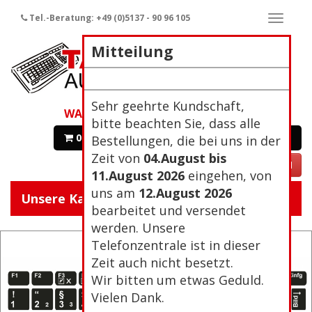
Tel.-Beratung: +49 (0)5137 - 90 96 105
Naviga
ein-/a
Mitteilung
Sehr geehrte Kundschaft,
WARENKORB
bitte beachten Sie, dass alle
0 Artikel 0,00€
Zur Kasse
Bestellungen, die bei uns in der
Zeit von
04.August bis
VERTRAG WIDERRUFEN
11.August 2026
eingehen, von
uns am
12.August 2026
Unsere Kategorien:
Navigat
bearbeitet und versendet
ein/aus
werden. Unsere
Telefonzentrale ist in dieser
Zeit auch nicht besetzt.
Wir bitten um etwas Geduld.
Vielen Dank.