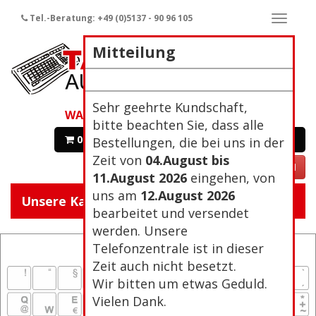
Tel.-Beratung: +49 (0)5137 - 90 96 105
Naviga
ein-/a
Mitteilung
Sehr geehrte Kundschaft,
WARENKORB
bitte beachten Sie, dass alle
0 Artikel 0,00€
Zur Kasse
Bestellungen, die bei uns in der
Zeit von
04.August bis
VERTRAG WIDERRUFEN
11.August 2026
eingehen, von
uns am
12.August 2026
Unsere Kategorien:
Navigat
bearbeitet und versendet
ein/aus
werden. Unsere
Telefonzentrale ist in dieser
Zeit auch nicht besetzt.
Wir bitten um etwas Geduld.
Vielen Dank.