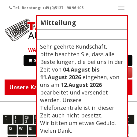
Tel.-Beratung: +49 (0)5137 - 90 96 105
Naviga
ein-/a
Mitteilung
Sehr geehrte Kundschaft,
WARENKORB
bitte beachten Sie, dass alle
0 Artikel 0,00€
Zur Kasse
Bestellungen, die bei uns in der
Zeit von
04.August bis
VERTRAG WIDERRUFEN
11.August 2026
eingehen, von
uns am
12.August 2026
Unsere Kategorien:
Navigat
bearbeitet und versendet
ein/aus
werden. Unsere
Telefonzentrale ist in dieser
Zeit auch nicht besetzt.
Wir bitten um etwas Geduld.
Vielen Dank.