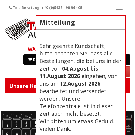
Tel.-Beratung: +49 (0)5137 - 90 96 105
Naviga
ein-/a
Mitteilung
Sehr geehrte Kundschaft,
WARENKORB
bitte beachten Sie, dass alle
0 Artikel 0,00€
Zur Kasse
Bestellungen, die bei uns in der
Zeit von
04.August bis
VERTRAG WIDERRUFEN
11.August 2026
eingehen, von
uns am
12.August 2026
Unsere Kategorien:
Navigat
bearbeitet und versendet
ein/aus
werden. Unsere
Telefonzentrale ist in dieser
Zeit auch nicht besetzt.
Wir bitten um etwas Geduld.
Vielen Dank.