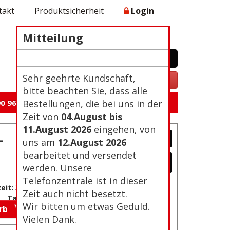
takt
Produktsicherheit
Login
Mitteilung
WARENKORB
0 Artikel 0,00€
Zur Kasse
Sehr geehrte Kundschaft,
VERTRAG WIDERRUFEN
bitte beachten Sie, dass alle
0 96 105
Bestellungen, die bei uns in der
Zeit von
04.August bis
11.August 2026
eingehen, von
-
uns am
12.August 2026
bearbeitet und versendet
werden. Unsere
Telefonzentrale ist in dieser
Passwort vergessen?
eit: 3-4
Zeit auch nicht besetzt.
Neu Registrierung
Tage
Wir bitten um etwas Geduld.
orb
Vielen Dank.