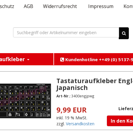
schutz
AGB
Widerrufsrecht
Impressum
Kon
aufkleber
Kundenhotline ++49 (0) 5137-9
Tastaturaufkleber Engl
Japanisch
Art-Nr.:
3400engjpwg
9,99 EUR
Lieferz
inkl. 19 % MwSt.
In den K
zzgl.
Versandkosten