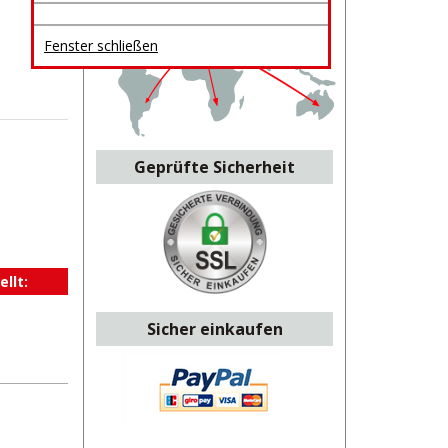
Fenster schließen
Geprüfte Sicherheit
llt:
Sicher einkaufen