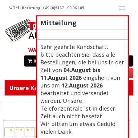
Tel.-Beratung: +49 (0)5137 - 90 96 105
Naviga
ein-/a
Mitteilung
Sehr geehrte Kundschaft,
WARENKORB
bitte beachten Sie, dass alle
0 Artikel 0,00€
Zur Kasse
Bestellungen, die bei uns in der
Zeit von
04.August bis
VERTRAG WIDERRUFEN
11.August 2026
eingehen, von
uns am
12.August 2026
Unsere Kategorien:
Navigat
bearbeitet und versendet
ein/aus
werden. Unsere
Telefonzentrale ist in dieser
Zeit auch nicht besetzt.
Wir bitten um etwas Geduld.
Vielen Dank.