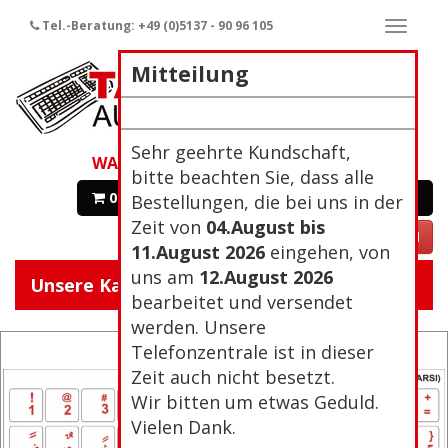
Tel.-Beratung: +49 (0)5137 - 90 96 105
Naviga
ein-/a
Mitteilung
Sehr geehrte Kundschaft,
WARENKORB
bitte beachten Sie, dass alle
0 Artikel 0,00€
Zur Kasse
Bestellungen, die bei uns in der
Zeit von
04.August bis
VERTRAG WIDERRUFEN
11.August 2026
eingehen, von
uns am
12.August 2026
Unsere Kategorien:
Navigat
bearbeitet und versendet
ein/aus
werden. Unsere
Telefonzentrale ist in dieser
Zeit auch nicht besetzt.
Wir bitten um etwas Geduld.
Vielen Dank.