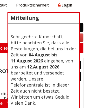
takt
Produktsicherheit
Login
Mitteilung
WARENKORB
0 Artikel 0,00€
Zur Kasse
Sehr geehrte Kundschaft,
VERTRAG WIDERRUFEN
bitte beachten Sie, dass alle
0 96 105
Bestellungen, die bei uns in der
Zeit von
04.August bis
11.August 2026
eingehen, von
uns am
12.August 2026
ROT,
bearbeitet und versendet
werden. Unsere
Telefonzentrale ist in dieser
Passwort vergessen?
Zeit auch nicht besetzt.
Neu Registrierung
eit: 3-4
Wir bitten um etwas Geduld.
Tage
Vielen Dank.
orb