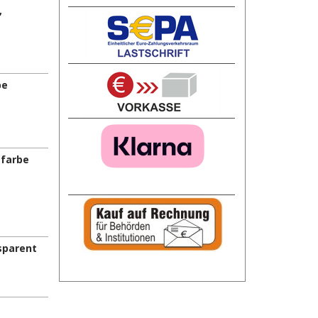
,
be
tfarbe
sparent