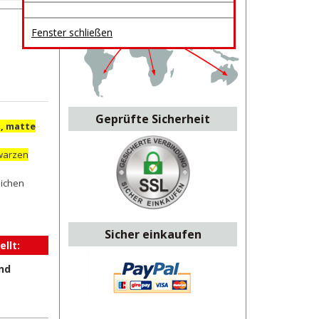
Fenster schließen
Geprüfte Sicherheit
, matte
hwarzen
lichen
Sicher einkaufen
llt:
nd