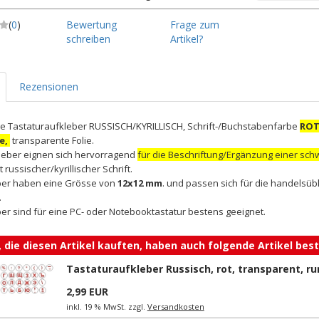
(
0
)
Bewertung
Frage zum
schreiben
Artikel?
Rezensionen
e Tastaturaufkleber RUSSISCH/KYRILLISCH, Schrift-/Buchstabenfarbe
ROT
e,
transparente Folie.
leber eignen sich hervorragend
für die Beschriftung/Ergänzung einer sc
 russischer/kyrillischer Schrift.
ber haben eine Grösse von
12x12 mm
. und passen sich für die handelsüb
.
er sind für eine PC- oder Notebooktastatur bestens geeignet.
 die diesen Artikel kauften, haben auch folgende Artikel beste
Tastaturaufkleber Russisch, rot, transparent, ru
2,99 EUR
inkl. 19 % MwSt. zzgl.
Versandkosten