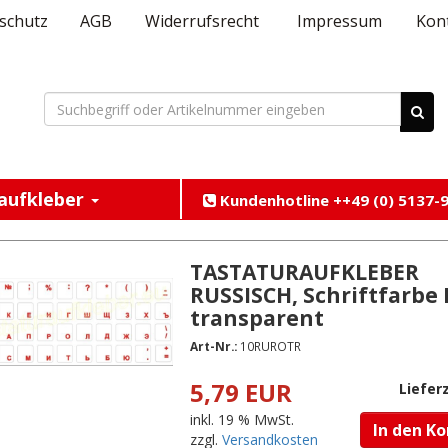
schutz
AGB
Widerrufsrecht
Impressum
Kon
aufkleber
Kundenhotline ++49 (0) 5137-9
TASTATURAUFKLEBER
RUSSISCH, Schriftfarbe 
transparent
Art-Nr.:
10RUROTR
5,79 EUR
Lieferz
inkl. 19 % MwSt.
In den K
zzgl.
Versandkosten