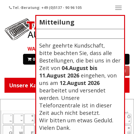
Tel.-Beratung: +49 (0)5137 - 90 96 105
Naviga
ein-/a
Mitteilung
Sehr geehrte Kundschaft,
WARENKORB
bitte beachten Sie, dass alle
0 Artikel 0,00€
Zur Kasse
Bestellungen, die bei uns in der
Zeit von
04.August bis
VERTRAG WIDERRUFEN
11.August 2026
eingehen, von
uns am
12.August 2026
Unsere Kategorien:
Navigat
bearbeitet und versendet
ein/aus
werden. Unsere
Telefonzentrale ist in dieser
Zeit auch nicht besetzt.
Wir bitten um etwas Geduld.
Vielen Dank.