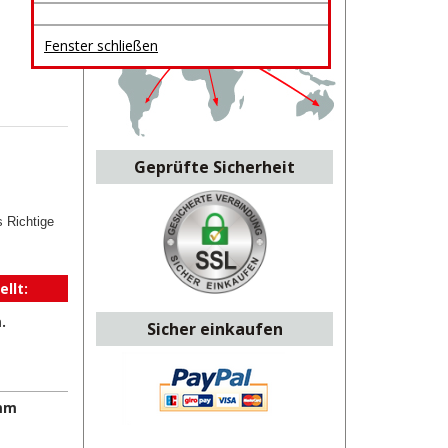
Fenster schließen
Geprüfte Sicherheit
s Richtige
llt:
.
Sicher einkaufen
mm