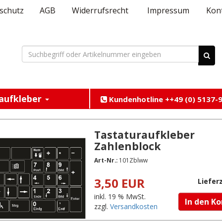
schutz
AGB
Widerrufsrecht
Impressum
Kon
aufkleber
Kundenhotline ++49 (0) 5137-9
Tastaturaufkleber
Zahlenblock
Art-Nr.:
101Zblww
3,50 EUR
Lieferz
inkl. 19 % MwSt.
In den K
zzgl.
Versandkosten