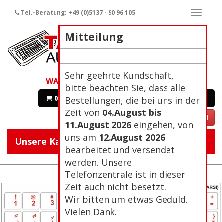
Tel.-Beratung: +49 (0)5137 - 90 96 105
Naviga
ein-/a
Mitteilung
Sehr geehrte Kundschaft,
WARENKORB
bitte beachten Sie, dass alle
0 Artikel 0,00€
Zur Kasse
Bestellungen, die bei uns in der
Zeit von
04.August bis
VERTRAG WIDERRUFEN
11.August 2026
eingehen, von
uns am
12.August 2026
Unsere Kategorien:
Navigat
bearbeitet und versendet
ein/aus
werden. Unsere
Telefonzentrale ist in dieser
Zeit auch nicht besetzt.
Wir bitten um etwas Geduld.
Vielen Dank.